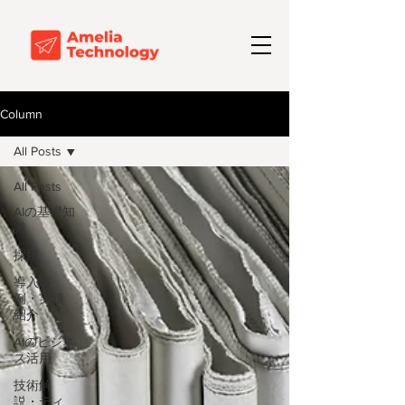
Column
All Posts
All Posts
AIの基礎知
識
採用
導入事
例・実績
紹介
AIのビジネ
ス活用
技術解
説・ディ