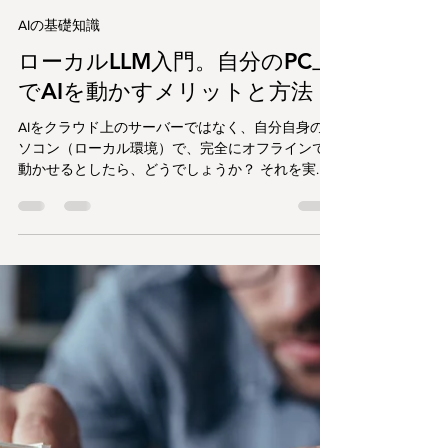
ameliatechnology
2025年8月21日
読了時間: 4分
AIの基礎知識
ローカルLLM入門。自分のPC上
でAIを動かすメリットと方法
AIをクラウド上のサーバーではなく、自分自身のパ
ソコン（ローカル環境）で、完全にオフラインで
動かせるとしたら、どうでしょうか？ それを実現
するのが、今、技術者やAI愛好家の間で急速に注目
を集めている「ローカルLLM」です。この記事で