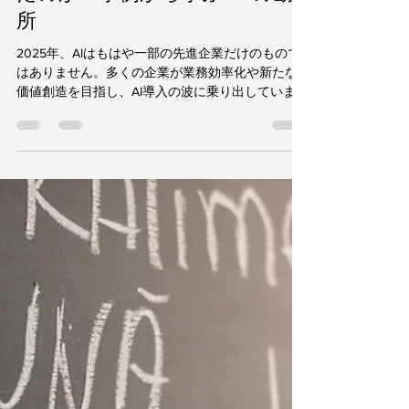
なぜあの会社はAI導入に成功し
たのか？事例から学ぶDXの勘
所
2025年、AIはもはや一部の先進企業だけのもので
はありません。多くの企業が業務効率化や新たな
価値創造を目指し、AI導入の波に乗り出していま
す。しかし、その現実は二極化しつつあります。AI
を強力なエンジンとして飛躍的な成長を遂げる企
業がいる一方で、多額の投資をしたにもかかわら
ず、「期待した成果が出ない」「現場で全く使わ
れない」と頭を抱える企業も少なくありません。
この差は、どこから生まれるのでしょうか？