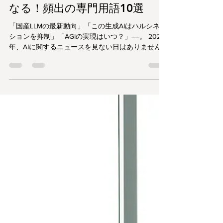
AI関連のニュースが10倍面白く
なる！頻出の専門用語10選
「国産LLMの最新動向」「この生成AIはハルシネー
ションを抑制」「AGIの実現はいつ？」――。 2025
年、AIに関するニュースを見ない日はありません。
しかし、次々と登場するカタカナ語やアルファベ
ットの略語に、少し戸惑ってしまうことはないで
しょうか？ 実は、頻繁に使われるいくつかの専門
用語さえ押さえておけば、AIのニュースは格段に分
かりやすく、そして面白くなります。それはまる
で、サッカーの基本ルールを知ることで、試合観
戦が10倍楽しくなるのと同じです。 今回は、AIの
ニュースを読み解くための「鍵」となる、超頻出
の専門用語10個を、どこよりも分かりやすく解説
します。