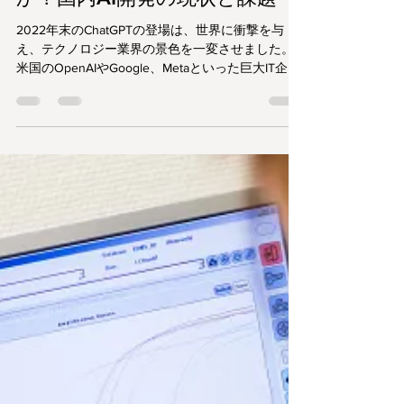
ameliatechnology
2025年8月21日
読了時間: 4分
AIの基礎知識
日本発のLLMは世界で戦える
か？国内AI開発の現状と課題
2022年末のChatGPTの登場は、世界に衝撃を与
え、テクノロジー業界の景色を一変させました。
米国のOpenAIやGoogle、Metaといった巨大IT企業
が覇権を争う中、今、日本のAI開発も新たな局面を
迎えています。