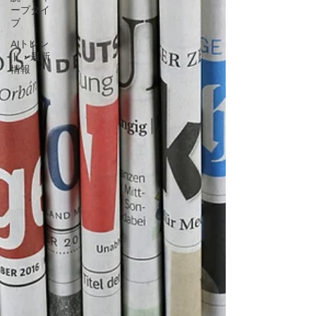
ープダイ
ブ
AIトレン
ド・最新
情報