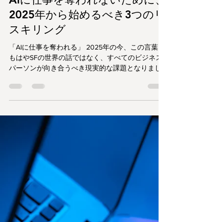
ameliatechnology
2025年8月31日
読了時間: 4分
AIの基礎知識
AIに仕事を奪われないために、
2025年から始めるべき3つのリ
スキリング
「AIに仕事を奪われる」 2025年の今、この言葉は
もはやSFの世界の話ではなく、すべてのビジネス
パーソンが向き合うべき現実的な課題となりまし
た。生成AIは驚異的なスピードで進化を遂げ、これ
まで人間が担ってきた知的作業を次々と代替し始
めています。