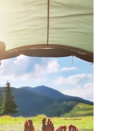
すが、以下のような課題が顕在化しています： 高
い導入・運用コスト 推論の遅延（レイテンシ） プ
ライバシー・データ管理の複雑さ こうした課題に
対して、NVIDIA Researchが提案する“小規模言語
モデル（SLM）”が新たな解決策として注目されて
います。