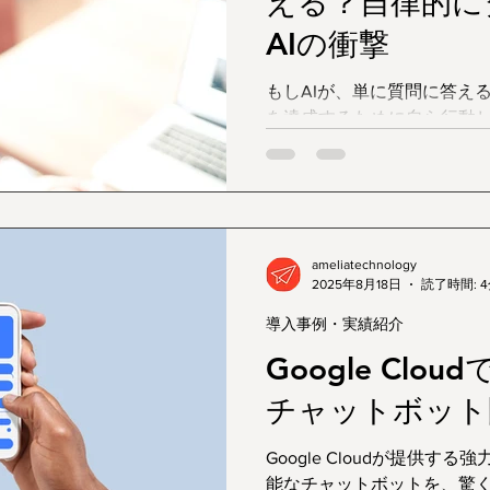
える？自律的に
AIの衝撃
もしAIが、単に質問に答え
を達成するために自ら行動
か？
ameliatechnology
2025年8月18日
読了時間: 
導入事例・実績紹介
Google Clo
チャットボット
Google Cloudが提供
能なチャットボットを、驚