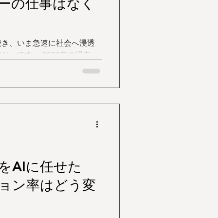
ーの仕事はなく
続き、いま急速に社会へ浸透
2026年の現在、
ロボットのような棒読み」を
い、感情の揺れ、方言の微細
るその技術は、エンターテイ
、あらゆる業界を揺さぶって
しまうのか？」という問いで
トかつ避けては通れないテー
希望ある未来の両面から考察
をAIに任せた
ョン率はどう変