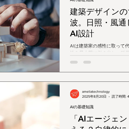
建築デザインの
波。日照・風通
AI設計
AIは建築家の感性に取って
性を最大限に引き出し、科
えを導き出す「超有能なパ
インの世界に静かな革命を
ameliatechnology
2025年8月20日
読了時間: 
AIの基礎知識
「AIエージェ