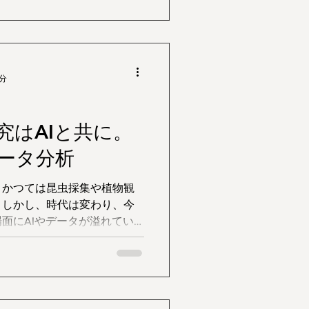
）”が新たな解決策として注目
4分
究はAIと共に。
ータ分析
、かつては昆虫採集や植物観
。しかし、時代は変わり、今
面にAIやデータが溢れてい
し視点を変えて、親子で「デ
のはいかがでしょうか？