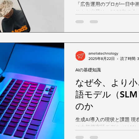
「広告運用のプロが一日中
そんな光景は、2026年の
つあります。GoogleやMe
のAIは進化を続け、今や入
エイティブの選択までを自動
用」がスタンダードです。 
AIに預けたとき、私たちの
ameliatechnology
ンバージョン率（CVR）」
2025年8月22日
読了時間: 
か？ 結論から言えば、AIの
AIの基礎知識
げる」可能性を秘めていま
ておくべき「AI特有のロジッ
なぜ今、より小
AIは人間より「刺さる」瞬間
語モデル（SL
向上させる最大の理由は、
のリアルタイム最適化」にあ
のか
ーの検索語句だけでなく、
覧履歴、さらには現在の天
生成AI導入の現状と課題 現在、多くの企業が生成AI、特
ミリ秒単位で解析し、「今
に大規模言語モデル（LLM
高い」と判断した瞬間にだけ
ような課題が顕在化しています： 高い導入・
リエイテ