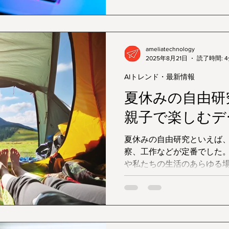
推論の遅延（レイテンシ） プライバシー・データ管理の
複雑さ こうした課題に対して、NVIDIA Researchが提案す
る“小規模言語モデル（SLM
されています。
ameliatechnology
2025年8月21日
読了時間: 
AIトレンド・最新情報
夏休みの自由研
親子で楽しむデ
夏休みの自由研究といえば
察、工作などが定番でした
や私たちの生活のあらゆる場
ます。今年の夏休みは、少
ータ分析」に挑戦してみる