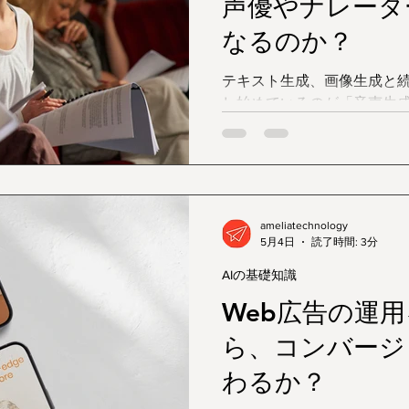
声優やナレータ
なるのか？
テキスト生成、画像生成と
し始めているのが「音声生成AI」です。 
AIが発する声はかつての「
完全に脱却しました。息遣
なニュアンスまでも再現す
ンメントからビジネスまで
います。 そこで必ず浮上するのが、「プロの声優やナレ
ameliatechnology
ーターの仕事はなくなって
5月4日
読了時間: 3分
す。今回は、このデリケー
AIの基礎知識
マについて、冷徹な現実と
します。
Web広告の運用
ら、コンバージ
わるか？