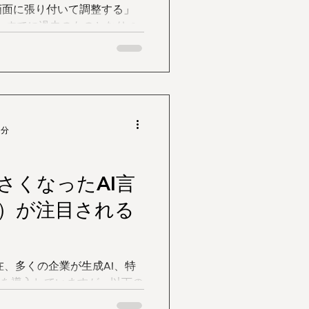
画面に張り付いて調整する」
今、すでに過去のものとなりつ
ta、そして各プラットフォーム
札からターゲティング、クリ
で行う「AI完全お任せ運
では、実際に運用の舵取りを
ビジネスの生命線である「コ
はどう変化するのでしょう
3分
導入はCVRを「劇的に引き上
すが、そこには人間が理解し
ク」が存在します。 1. なぜ
さくなったAI言
を見抜けるのか AIがCVRを
M）が注目される
人間には不可能な「超多次元
ります。 入札の精度: ユーザ
時間帯、デバイス、過去の閲
候や社会的なトレンドまでを
、このユーザーは買う確率が
）を導入していますが、以下の
強気な入札を行います。 ク
運用コスト