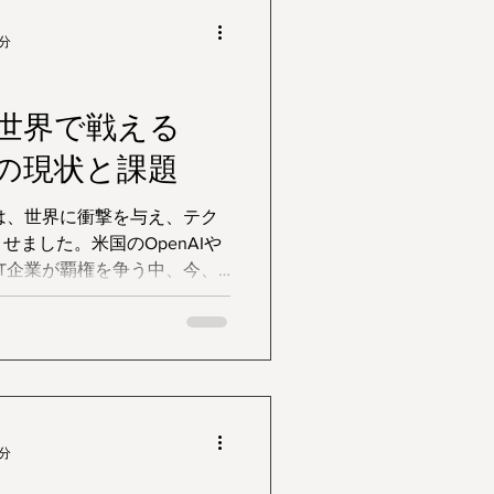
4分
は世界で戦える
発の現状と課題
登場は、世界に衝撃を与え、テク
ました。米国のOpenAIや
巨大IT企業が覇権を争う中、今、
を迎えています。
4分