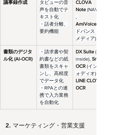
議事録作成
タビューの音
CLOVA 
声を自動でテ
Note
 (NAVER)
キスト化
, 
・話者分離、
AmiVoice
要約機能
ドバンスト・
メディア)
書類のデジタ
・請求書や契
DX Suite
 (AI 
ル化 (AI-OCR)
約書などの紙
inside), 
Smart 
書類をスキャ
OCR
 (インフ
ンし、高精度
ォディオ), 
でデータ化
LINE CLOVA 
・RPAとの連
OCR
携で入力業務
を自動化
2. マーケティング・営業支援