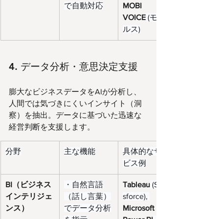
で自動対応
MOBI 
VOICE
 (モビ
ルス)
4. データ分析・意思決定支援
膨大なビジネスデータをAIが分析し、
人間では気づきにくいインサイト（洞
察）を抽出。データに基づいた迅速な
経営判断を支援します。
分野
主な機能
具体的なサー
ビス例
BI（ビジネス
・自然言語
Tableau
 (Sale
インテリジェ
（話し言葉）
sforce), 
ンス）
でデータ分析
Microsoft 