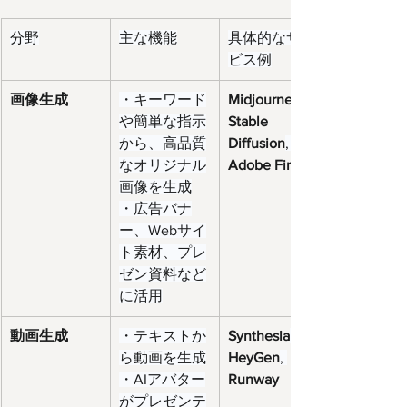
分野
主な機能
具体的なサー
ビス例
画像生成
・キーワード
Midjourney
や簡単な指示
Stable 
から、高品質
Diffusion
, 
なオリジナル
Adobe Firefly
画像を生成
・広告バナ
ー、Webサイ
ト素材、プレ
ゼン資料など
に活用
動画生成
・テキストか
Synthesia
, 
ら動画を生成
HeyGen
, 
・AIアバター
Runway
がプレゼンテ