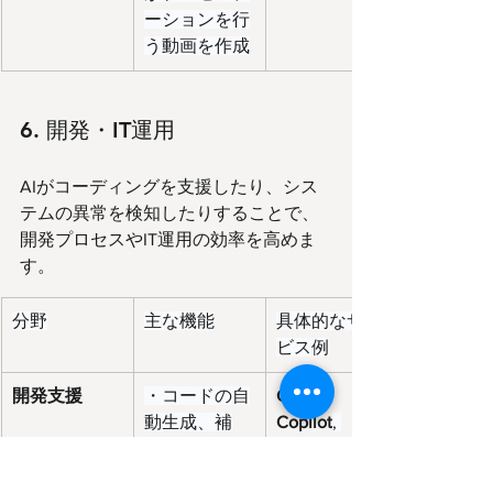
ーションを行
う動画を作成
6. 開発・IT運用
AIがコーディングを支援したり、シス
テムの異常を検知したりすることで、
開発プロセスやIT運用の効率を高めま
す。
分野
主な機能
具体的なサー
ビス例
開発支援
・コードの自
GitHub 
動生成、補
Copilot
, 
完、バグ修正
Amazon 
の提案
CodeWhisper