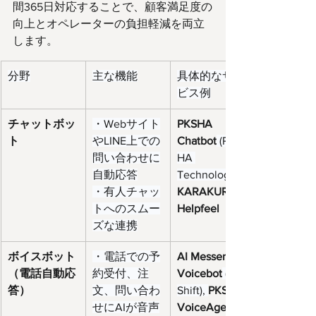
間365日対応することで、顧客満足度の
向上とオペレーターの負担軽減を両立
します。
分野
主な機能
具体的なサー
ビス例
チャットボッ
・Webサイト
PKSHA 
ト
やLINE上での
Chatbot
 (PKS
問い合わせに
HA 
自動応答
Technology), 
・有人チャッ
KARAKURI
トへのスムー
Helpfeel
ズな連携
ボイスボット
・電話での予
AI Messenger 
（電話自動応
約受付、注
Voicebot
 (AI 
答）
文、問い合わ
Shift), 
PKSHA 
せにAIが音声
VoiceAgent