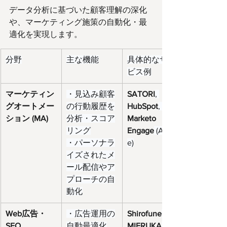
データ分析に基づいた顧客理解の深化
や、マーケティング施策の自動化・最
適化を実現します。
分野
主な機能
具体的なサー
ビス例
マーケティン
・見込み顧客
SATORI
, 
グオートメー
の行動履歴を
HubSpot
, 
ション (MA)
分析・スコア
Marketo 
リング
Engage
 (Adob
・パーソナラ
e)
イズされたメ
ール配信やア
プローチの自
動化
Web広告・
・広告運用の
Shirofune
, 
SEO
自動最適化
MIERUKA
 (Fa