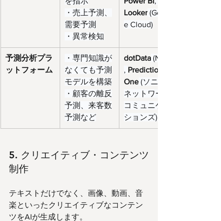
を指示
Power BI
, 
・売上予測、
Looker
 (Googl
需要予測
e Cloud)
・異常検知
予測分析プラ
・専門知識が
dotData
 (NEC)
ットフォーム
なくても予測
, 
Prediction 
モデルを構築
One
 (ソニー
・顧客の離反
ネットワーク
予測、来客数
コミュニケー
予測など
ションズ)
5. クリエイティブ・コンテンツ
制作
テキストだけでなく、画像、動画、音
楽といったクリエイティブなコンテン
ツをAIが生成します。