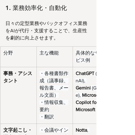
1. 業務効率化・自動化
日々の定型業務やバックオフィス業務
をAIが代行・支援することで、生産性
を劇的に向上させます。
分野
主な機能
具体的なサー
ビス例
事務・アシス
・各種書類作
ChatGPT
 (Ope
タント
成（議事録、
nAI), 
報告書、メー
Gemini
 (Googl
ル文面）
e), 
Microsoft 
・情報収集、
Copilot for 
要約
Microsoft 365
・翻訳
文字起こし・
・会議やイン
Notta
, 