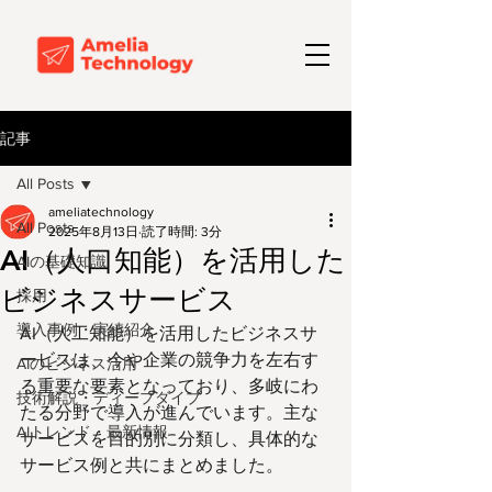
記事
All Posts
ameliatechnology
All Posts
2025年8月13日
読了時間: 3分
AI（人口知能）を活用した
AIの基礎知識
ビジネスサービス
採用
導入事例・実績紹介
AI（人工知能）を活用したビジネスサ
ービスは、今や企業の競争力を左右す
AIのビジネス活用
る重要な要素となっており、多岐にわ
技術解説・ディープダイブ
たる分野で導入が進んでいます。主な
AIトレンド・最新情報
サービスを目的別に分類し、具体的な
サービス例と共にまとめました。