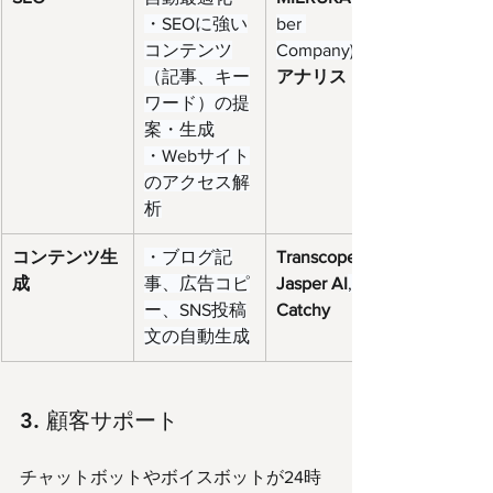
・SEOに強い
ber 
コンテンツ
Company), 
（記事、キー
アナリスト
ワード）の提
案・生成
・Webサイト
のアクセス解
析
コンテンツ生
・ブログ記
Transcope
成
事、広告コピ
Jasper AI
, 
ー、SNS投稿
Catchy
文の自動生成
3. 顧客サポート
チャットボットやボイスボットが24時