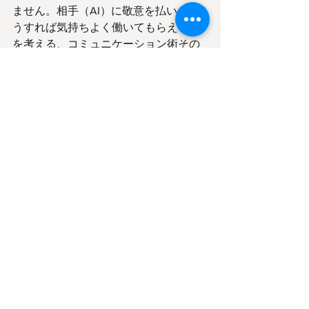
ません。相手（AI）に敬意を払い、ど
うすれば気持ちよく働いてもらえるか
を考える、コミュニケーション術その
ものです。
「役割を与え、目的を伝え、背景を共
有し、条件を定める」
この基本を意識するだけで、AIはあな
たの期待をはるかに超えるパフォーマ
ンスを発揮してくれる、最強のパート
ナーになります。
最初は難しく考えず、いろいろな聞き
方を試してみてください。AIとの対話
（プロンプト）を重ねるほど、あなた
だけの「AIを自在に操る対話術」が身
についていくはずです。
入門
初心者向け
DX推進
コラム
Gemini
ChatGPT
MicrosoftCopilot
解説記事
生産性向上
業務効率化
生成AI
やってみた
最適化
AIの基礎知識