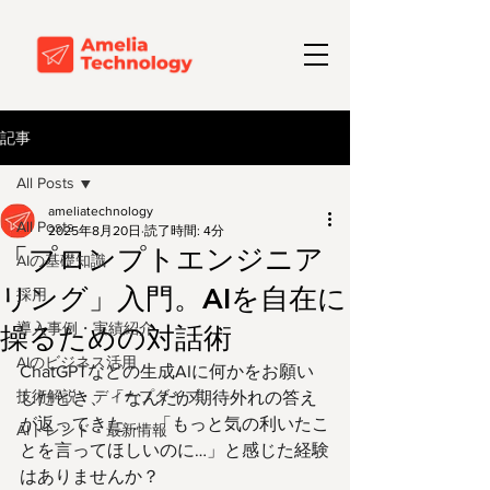
記事
All Posts
ameliatechnology
All Posts
2025年8月20日
読了時間: 4分
「プロンプトエンジニア
AIの基礎知識
リング」入門。AIを自在に
採用
導入事例・実績紹介
操るための対話術
AIのビジネス活用
ChatGPTなどの生成AIに何かをお願い
技術解説・ディープダイブ
したとき、「なんだか期待外れの答え
が返ってきた…」「もっと気の利いたこ
AIトレンド・最新情報
とを言ってほしいのに…」と感じた経験
はありませんか？