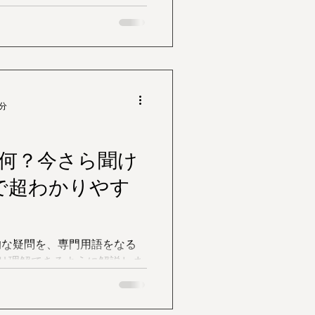
関連のすごい技術なんだろう
、その違いをはっきりと説明
ん。 この2つの言葉
ですが、その関係性と意味を
ースがぐっと面白くなりま
3分
て何？今さら聞け
で超わかりやす
的な疑問を、専門用語をなる
リ理解できるように解説しま