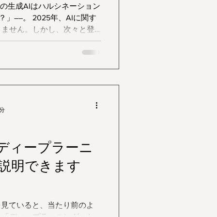
この生成AIはハルシネーション
5年、AIに関す
りません。しかし、次々と登
ァベットの略語に、少し戸惑
頻繁に使われ
さえておけば、AIのニュー
そして面白くなります。それ
ルールを知ることで、試合観
AIのニュー
4分
なる、超頻出の専門用語10
すく解説します。
ディープラーニ
説明できます
を見ていると、当たり前のよ
と「ディープラーニング」と