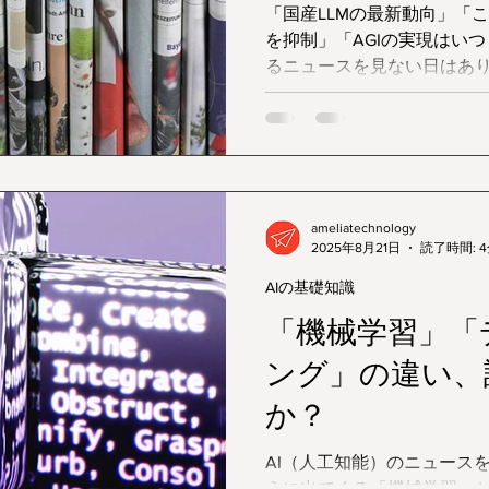
「国産LLMの最新動向」「
を抑制」「AGIの実現はいつ？」――。 202
るニュースを見ない日はあ
場するカタカナ語やアルフ
ってしまうことはないでしょうか？ 実は、
るいくつかの専門用語さえ押
スは格段に分かりやすく、
はまるで、サッカーの基本
戦が10倍楽しくなるのと同じです。 今回は、
ameliatechnology
2025年8月21日
読了時間: 
スを読み解くための「鍵」と
個を、どこよりも分かりや
AIの基礎知識
「機械学習」「
ング」の違い、
か？
AI（人工知能）のニュース
うに出てくる「機械学習」