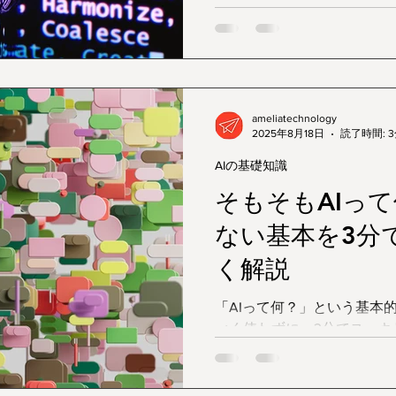
いう言葉。なんとなく「AI
な」と思ってはいるものの
できる方は意外と少ないかもしれませ
は、しばしば混同されがち
理解すると、最新のAIニュ
ameliatechnology
す。
2025年8月18日
読了時間: 
AIの基礎知識
そもそもAIっ
ない基本を3分
く解説
「AIって何？」という基本
べく使わずに、3分でスッキ
す。