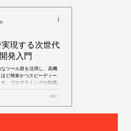
4分
udで実現する次世代
開発入門
する強力なツール群を活用し、高機
くほど簡単かつスピーディー
ます。プログラミングの知識
を搭載したチャットボットを
います。