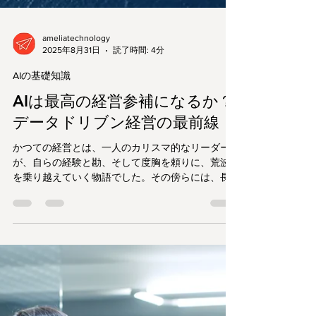
ameliatechnology
2025年8月31日
読了時間: 4分
AIの基礎知識
AIは最高の経営参補になるか？
データドリブン経営の最前線
かつての経営とは、一人のカリスマ的なリーダー
が、自らの経験と勘、そして度胸を頼りに、荒波
を乗り越えていく物語でした。その傍らには、長
年の経験に裏打ちされた知見を持つ、信頼できる
右腕――「経営参謀」の存在が不可欠でした。