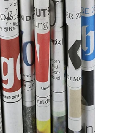
ープダイ
ブ
AIトレン
ド・最新
情報