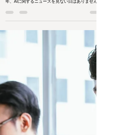
ションを抑制」「AGIの実現はいつ？」――。 2025
年、AIに関するニュースを見ない日はありません。
しかし、次々と登場するカタカナ語やアルファベ
ットの略語に、少し戸惑ってしまうことはないで
しょうか？ 実は、頻繁に使われるいくつかの専門
用語さえ押さえておけば、AIのニュースは格段に分
かりやすく、そして面白くなります。それはまる
で、サッカーの基本ルールを知ることで、試合観
戦が10倍楽しくなるのと同じです。 今回は、AIの
ニュースを読み解くための「鍵」となる、超頻出
の専門用語10個を、どこよりも分かりやすく解説
します。