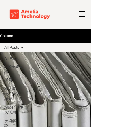
Column
All Posts
All Posts
AIの基礎知
識
採用
導入事
例・実績
紹介
AIのビジネ
ス活用
技術解
説・ディ