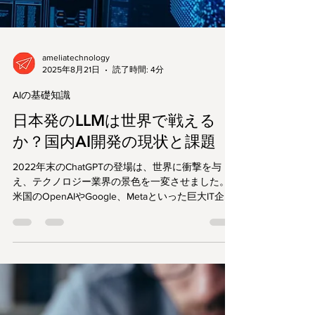
ameliatechnology
2025年8月21日
読了時間: 4分
AIの基礎知識
日本発のLLMは世界で戦える
か？国内AI開発の現状と課題
2022年末のChatGPTの登場は、世界に衝撃を与
え、テクノロジー業界の景色を一変させました。
米国のOpenAIやGoogle、Metaといった巨大IT企業
が覇権を争う中、今、日本のAI開発も新たな局面を
迎えています。