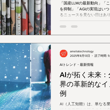
「国産LLMの最新動向」「
を抑制」「AGIの実現はいつ？」――。 202
るニュースを見ない日はあ
場するカタカナ語やアルフ
ってしまうことはないでしょうか？ 実は、
るいくつかの専門用語さえ押
スは格段に分かりやすく、
はまるで、サッカーの基本
戦が10倍楽しくなるのと同じです。 今回は、
ameliatechnology
2025年8月13日
読了時間: 
スを読み解くための「鍵」と
個を、どこよりも分かりや
AIトレンド・最新情報
AIが拓く未来
界の革新的なイ
例
AI（人工知能）は、単なる
ジネスモデルや社会のあり