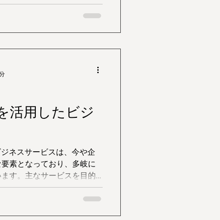
進化しています。ここでは、
に活用され、革新的なサービ
のか、具体的な事例をまとめ
3分
）を活用したビジ
ビジネスサービスは、今や企
な要素となっており、多岐に
います。主なサービスを目的
ビス例と共にまとめました。