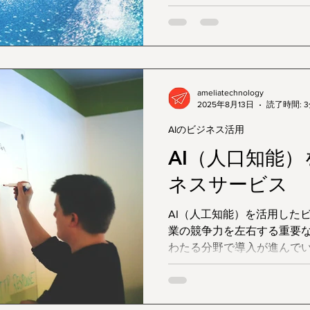
ーションのエンジン」へと
様々な分野でAIがどのよう
スや価値を生み出している
てご紹介します。
ameliatechnology
2025年8月13日
読了時間: 
AIのビジネス活用
AI（人口知能
ネスサービス
AI（人工知能）を活用した
業の競争力を左右する重要
わたる分野で導入が進んで
別に分類し、具体的なサー