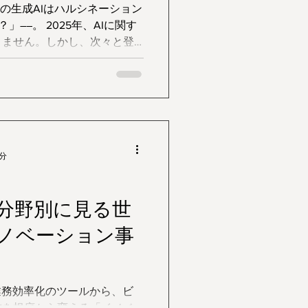
この生成AIはハルシネーション
5年、AIに関す
りません。しかし、次々と登
ァベットの略語に、少し戸惑
頻繁に使われ
さえておけば、AIのニュー
そして面白くなります。それ
ルールを知ることで、試合観
AIのニュー
5分
なる、超頻出の専門用語10
すく解説します。
：分野別に見る世
ノベーション事
業務効率化のツールから、ビ
方を根底から変える「イノベ